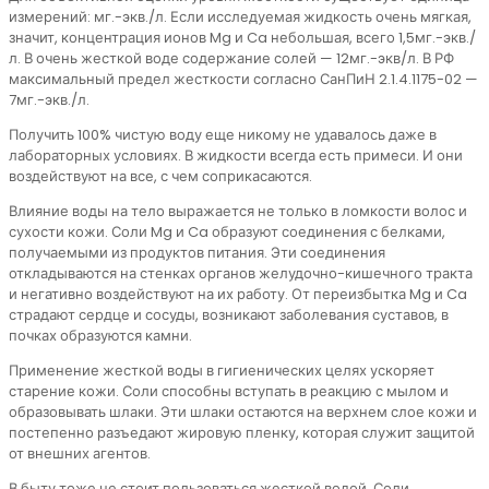
измерений: мг.-экв./л. Если исследуемая жидкость очень мягкая,
значит, концентрация ионов Mg и Ca небольшая, всего 1,5мг.-экв./
л. В очень жесткой воде содержание солей — 12мг.-экв/л. В РФ
максимальный предел жесткости согласно СанПиН 2.1.4.1175-02 —
7мг.-экв./л.
Получить 100% чистую воду еще никому не удавалось даже в
лабораторных условиях. В жидкости всегда есть примеси. И они
воздействуют на все, с чем соприкасаются.
Влияние воды на тело выражается не только в ломкости волос и
сухости кожи. Соли Mg и Ca образуют соединения с белками,
получаемыми из продуктов питания. Эти соединения
откладываются на стенках органов желудочно-кишечного тракта
и негативно воздействуют на их работу. От переизбытка Mg и Ca
страдают сердце и сосуды, возникают заболевания суставов, в
почках образуются камни.
Применение жесткой воды в гигиенических целях ускоряет
старение кожи. Соли способны вступать в реакцию с мылом и
образовывать шлаки. Эти шлаки остаются на верхнем слое кожи и
постепенно разъедают жировую пленку, которая служит защитой
от внешних агентов.
В быту тоже не стоит пользоваться жесткой водой. Соли